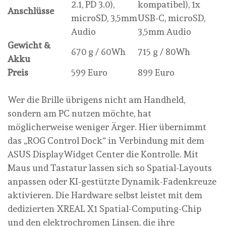
2.1, PD 3.0),
kompatibel), 1x
Anschlüsse
microSD, 3,5mm
USB-C, microSD,
Audio
3,5mm Audio
Gewicht &
670 g / 60Wh
715 g / 80Wh
Akku
Preis
599 Euro
899 Euro
Wer die Brille übrigens nicht am Handheld,
sondern am PC nutzen möchte, hat
möglicherweise weniger Ärger. Hier übernimmt
das „ROG Control Dock“ in Verbindung mit dem
ASUS DisplayWidget Center die Kontrolle. Mit
Maus und Tastatur lassen sich so Spatial-Layouts
anpassen oder KI-gestützte Dynamik-Fadenkreuze
aktivieren. Die Hardware selbst leistet mit dem
dedizierten XREAL X1 Spatial-Computing-Chip
und den elektrochromen Linsen, die ihre