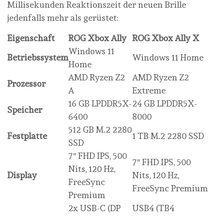
Millisekunden Reaktionszeit der neuen Brille
jedenfalls mehr als gerüstet:
Eigenschaft
ROG Xbox Ally
ROG Xbox Ally X
Windows 11
Betriebssystem
Windows 11 Home
Home
AMD Ryzen Z2
AMD Ryzen Z2
Prozessor
A
Extreme
16 GB LPDDR5X-
24 GB LPDDR5X-
Speicher
6400
8000
512 GB M.2 2280
Festplatte
1 TB M.2 2280 SSD
SSD
7″ FHD IPS, 500
7″ FHD IPS, 500
Nits, 120 Hz,
Display
Nits, 120 Hz,
FreeSync
FreeSync Premium
Premium
2x USB-C (DP
USB4 (TB4