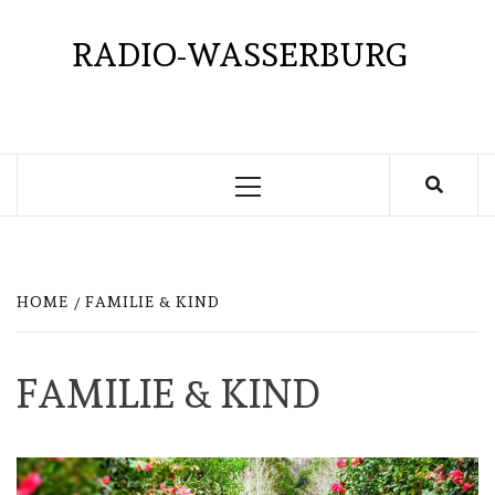
Skip
to
RADIO-WASSERBURG
content
Primary
Menu
HOME
FAMILIE & KIND
FAMILIE & KIND