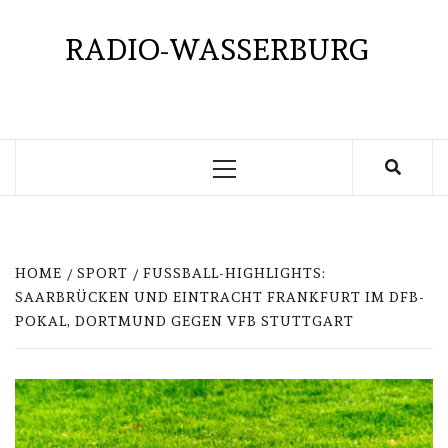
Skip
to
RADIO-WASSERBURG
content
Primary
Menu
HOME
SPORT
FUSSBALL-HIGHLIGHTS: S
AARBRÜCKEN UND EINTRACHT FRANKFURT IM DFB-P
OKAL, DORTMUND GEGEN VFB STUTTGART