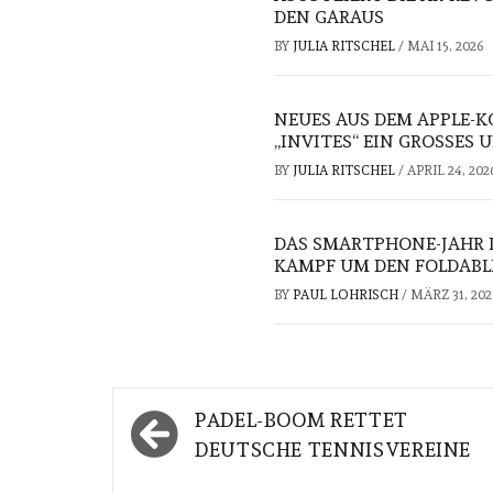
DEN GARAUS
BY
JULIA RITSCHEL
/
MAI 15, 2026
NEUES AUS DEM APPLE-K
„INVITES“ EIN GROSSES 
BY
JULIA RITSCHEL
/
APRIL 24, 202
DAS SMARTPHONE-JAHR D
KAMPF UM DEN FOLDAB
BY
PAUL LOHRISCH
/
MÄRZ 31, 202
Beitragsnavigation
PADEL-BOOM RETTET
DEUTSCHE TENNISVEREINE